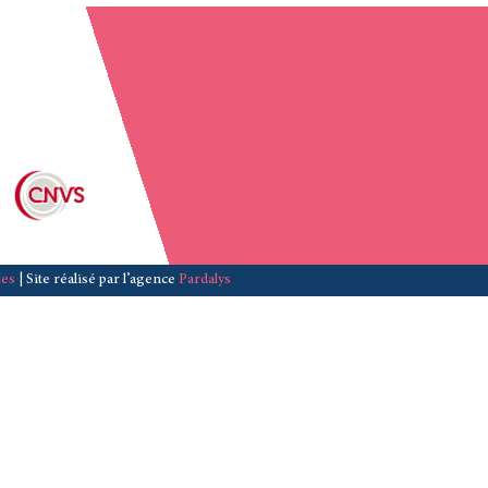
les
| Site réalisé par l’agence
Pardalys