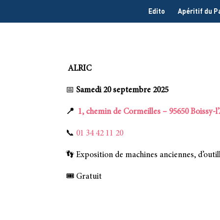
Edito
Apéritif du 
ALRIC
📅
Samedi 20 septembre 2025
📍
1, chemin de Cormeilles – 95650 Boissy-l’
📞
01 34 42 11 20
👣 Exposition de machines anciennes, d’outill
🎟️ Gratuit