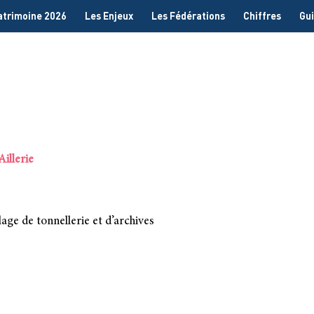
Patrimoine 2026
Les Enjeux
Les Fédérations
Chiffres
Gui
Aillerie
age de tonnellerie et d’archives