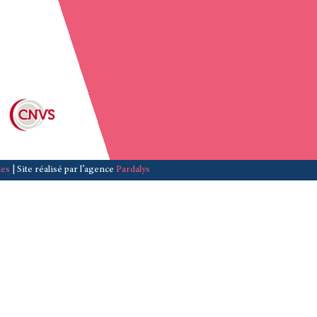
les
| Site réalisé par l’agence
Pardalys