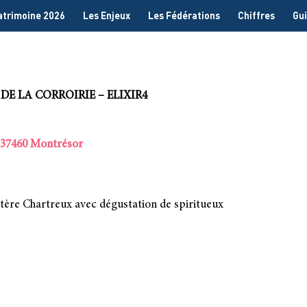
Patrimoine 2026
Les Enjeux
Les Fédérations
Chiffres
Gui
E LA CORROIRIE – ELIXIR4
– 37460 Montrésor
nastère Chartreux avec dégustation de spiritueux