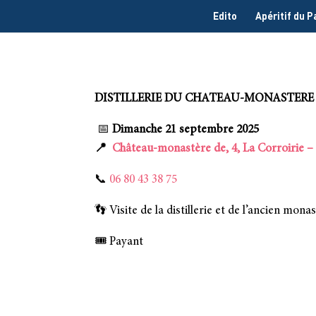
Edito
Apéritif du 
DISTILLERIE DU CHATEAU-MONASTERE D
📅
Dimanche 21 septembre 2025
📍
Château-monastère de, 4, La Corroirie 
📞
06 80 43 38 75
👣 Visite de la distillerie et de l’ancien mo
🎟️ Payant