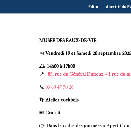
Edito
Apéritif du 
MUSEE DES EAUX-DE-VIE
📅
Vendredi 19 et Samedi 20 septembre 202
🕰️
14h00 à 17h00
📍
85, rue du Général Dufieux – 1 rue du 
📞
03 89 47 50 26
👣
Atelier cocktails
🎟️
Gratuit
👉
Dans le cadre des journées « Apéritif du 