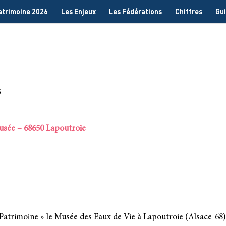
Patrimoine 2026
Les Enjeux
Les Fédérations
Chiffres
Gui
5
musée – 68650 Lapoutroie
Patrimoine » le Musée des Eaux de Vie à Lapoutroie (Alsace-68) a 